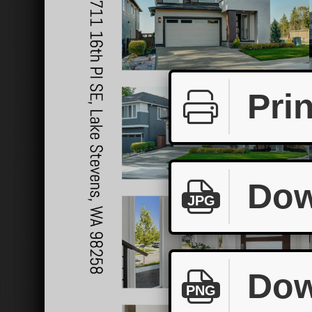
Prin
Dow
JPG
Dow
PNG